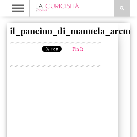
il_pancino_di_manuela_arcuri
Pin It