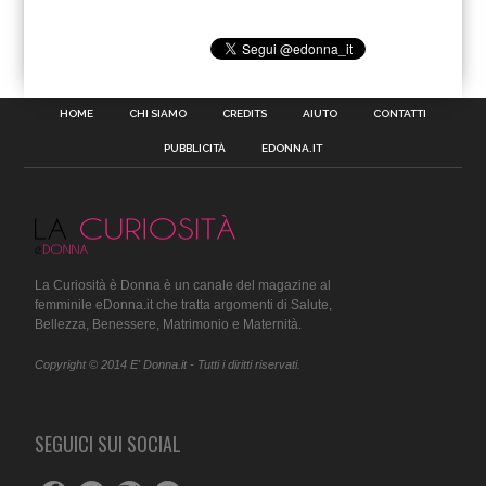
HOME
CHI SIAMO
CREDITS
AIUTO
CONTATTI
PUBBLICITÀ
EDONNA.IT
La Curiosità è Donna è un canale del magazine al
femminile eDonna.it che tratta argomenti di Salute,
Bellezza, Benessere, Matrimonio e Maternità.
Copyright © 2014 E' Donna.it - Tutti i diritti riservati.
SEGUICI SUI SOCIAL