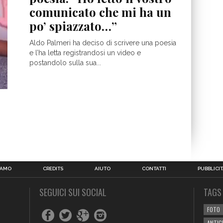
comunicato che mi ha un
po’ spiazzato…”
Aldo Palmeri ha deciso di scrivere una poesia
e l’ha letta registrandosi un video e
postandolo sulla sua...
IAMO
CREDITS
AIUTO
CONTATTI
PUBBLICIT
SEGUICI SUI SOCIAL
TAGS
FOTO
ANTIC