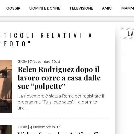
GOSSIP
UOMINI E DONNE
TELEVISIONE
AMICI
MAMM
L
RTICOLI RELATIVI A
"FOTO"
GIOIA
| 7 Novembre 2014
Belen Rodriguez dopo il
lavoro corre a casa dalle
sue “polpette”
il 5 novembre è stata a Roma per registrare il
programma “Tu si que vales”. Ha dormito
una...
GIOIA
| 4 Novembre 2014