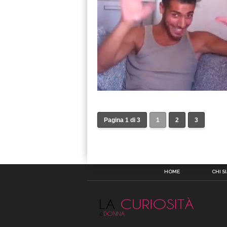
Pagina 1 di 3
1
2
3
HOME
CHI S