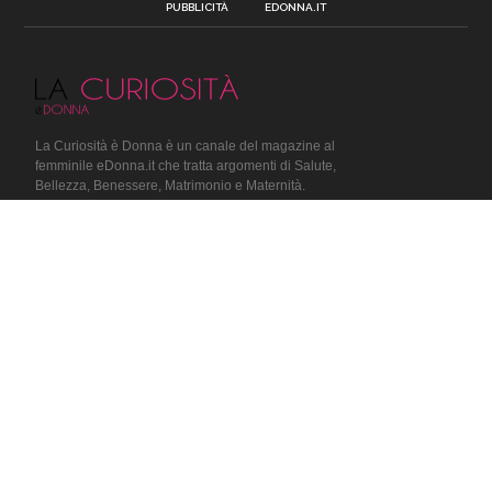
PUBBLICITÀ
EDONNA.IT
La Curiosità è Donna è un canale del magazine al
femminile eDonna.it che tratta argomenti di Salute,
Bellezza, Benessere, Matrimonio e Maternità.
Copyright © 2014 E' Donna.it - Tutti i diritti riservati.
SEGUICI SUI SOCIAL
TAGS
FOTO
BELEN RODRIGUEZ
BELEN
ALDO ALESSIA