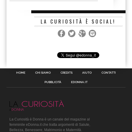
LA CURIOSITÀ È SOCIAL!
HOME
CHI SIAMO
CREDITS
AIUTO
CONTATTI
PUBBLICITÀ
EDONNA.IT
La Curiosità è Donna è un canale del magazine al
femminile eDonna.it che tratta argomenti di Salute,
Bellezza, Benessere, Matrimonio e Maternità.