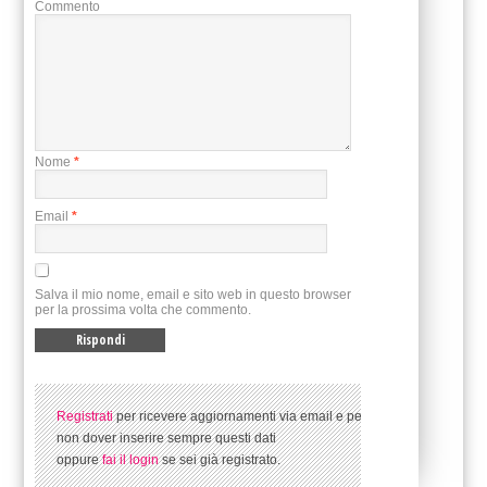
Commento
Nome
*
Email
*
Salva il mio nome, email e sito web in questo browser
per la prossima volta che commento.
Registrati
per ricevere aggiornamenti via email e per
non dover inserire sempre questi dati
oppure
fai il login
se sei già registrato.