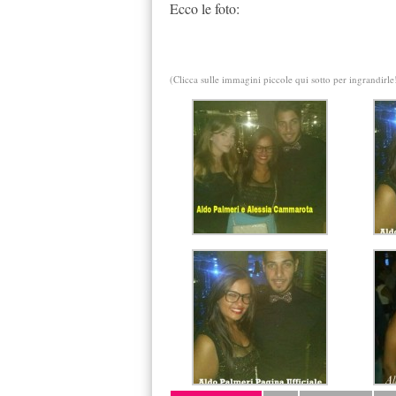
Ecco le foto:
(Clicca sulle immagini piccole qui sotto per ingrandirle