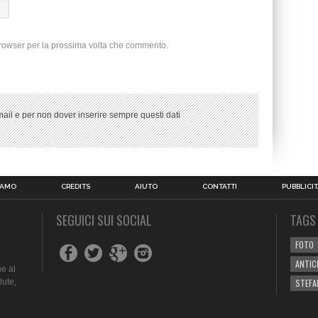
browser per la prossima volta che commento.
ail e per non dover inserire sempre questi dati
IAMO
CREDITS
AIUTO
CONTATTI
PUBBLICIT
SEGUICI SUI SOCIAL
TAGS
FOTO
ANTIC
e al
lute,
STEFA