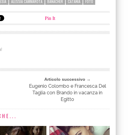
SSIA
ALESSIA CAMMAROTA
BANACHER
CATANIA
FOTO
Pin It
a!
Articolo successivo →
Eugenio Colombo e Francesca Del
Taglia con Brando in vacanza in
Egitto
HE...