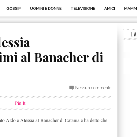
GOSSIP
UOMINI E DONNE
TELEVISIONE
AMICI
MAMM
L
lessia
imi al Banacher di
Nessun commento
Pin It
o Aldo e Alessia al Banacher di Catania e ha detto che