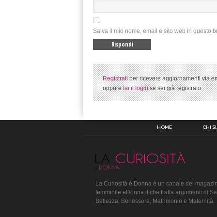
Salva il mio nome, email e sito web in questo 
Registrati
per ricevere aggiornamenti via em
oppure
fai il login
se sei già registrato.
HOME
CHI S
La Curiosità è Donna è un canale del magazin
femminile eDonna.it che tratta argomenti di Sa
Bellezza, Benessere, Matrimonio e Maternità.