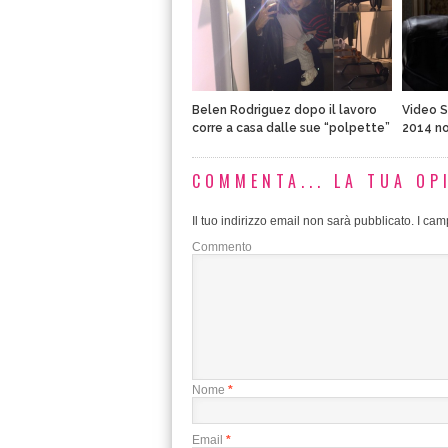
Belen Rodriguez dopo il lavoro
Video S
corre a casa dalle sue “polpette”
2014 n
COMMENTA... LA TUA OP
Il tuo indirizzo email non sarà pubblicato.
I camp
Commento
Nome
*
Email
*