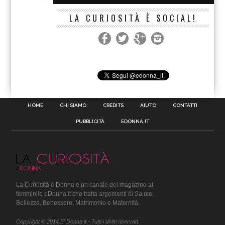
LA CURIOSITÀ È SOCIAL!
HOME
CHI SIAMO
CREDITS
AIUTO
CONTATTI
PUBBLICITÀ
EDONNA.IT
La Curiosità è Donna è un canale del magazine al
femminile eDonna.it che tratta argomenti di Salute,
Bellezza, Benessere, Matrimonio e Maternità.
Copyright © 2014 E' Donna.it - Tutti i diritti riservati.