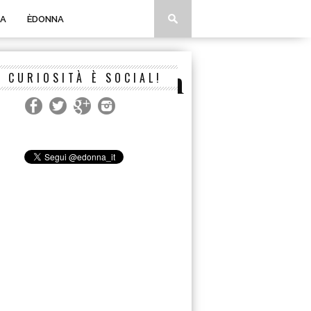
A
ÈDONNA
56380134617_n
A CURIOSITÀ È SOCIAL!