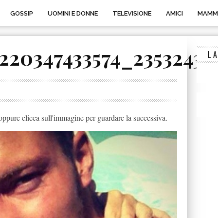
GOSSIP
UOMINI E DONNE
TELEVISIONE
AMICI
MAMM
220347433574_23532431
L
ppure clicca sull'immagine per guardare la successiva.