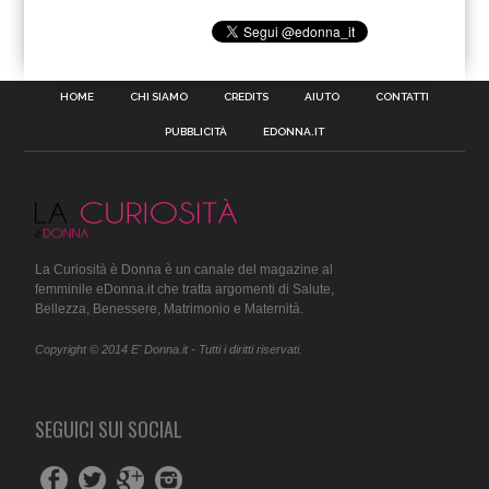
HOME
CHI SIAMO
CREDITS
AIUTO
CONTATTI
PUBBLICITÀ
EDONNA.IT
La Curiosità è Donna è un canale del magazine al
femminile eDonna.it che tratta argomenti di Salute,
Bellezza, Benessere, Matrimonio e Maternità.
Copyright © 2014 E' Donna.it - Tutti i diritti riservati.
SEGUICI SUI SOCIAL