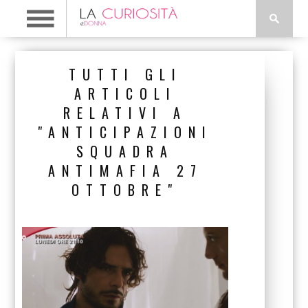
TUTTI GLI
ARTICOLI
RELATIVI A
"ANTICIPAZIONI
SQUADRA
ANTIMAFIA 27
OTTOBRE"