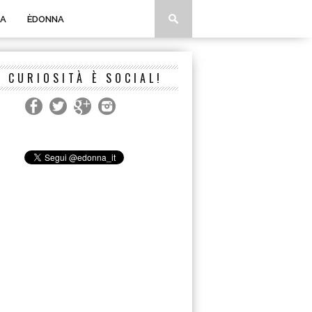
A
ÈDONNA
A CURIOSITÀ È SOCIAL!