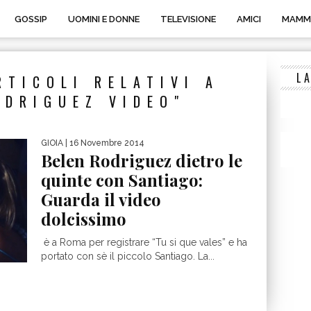
GOSSIP
UOMINI E DONNE
TELEVISIONE
AMICI
MAMM
L
RTICOLI RELATIVI A
ODRIGUEZ VIDEO"
GIOIA
| 16 Novembre 2014
Belen Rodriguez dietro le
quinte con Santiago:
Guarda il video
dolcissimo
è a Roma per registrare “Tu si que vales” e ha
portato con sè il piccolo Santiago. La...