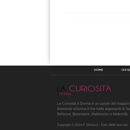
HOME
CHI S
La Curiosità è Donna è un canale del magazin
femminile eDonna.it che tratta argomenti di Sa
Bellezza, Benessere, Matrimonio e Maternità.
Copyright © 2014 E' Donna.it - Tutti i diritti riservati.