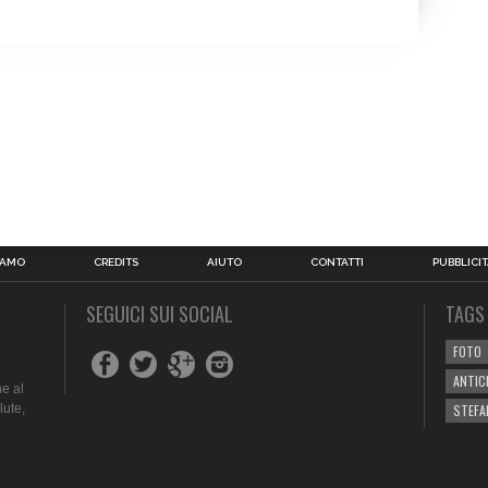
IAMO
CREDITS
AIUTO
CONTATTI
PUBBLICIT
SEGUICI SUI SOCIAL
TAGS
FOTO
ANTIC
e al
lute,
STEFA