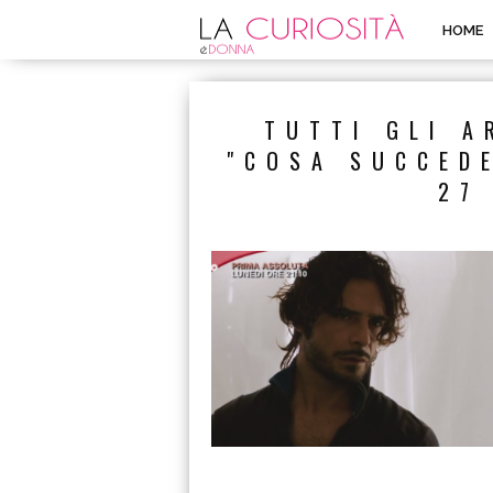
HOME
TUTTI GLI A
"COSA SUCCED
27