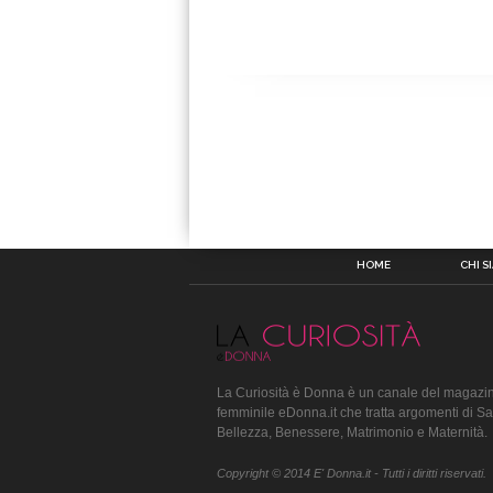
HOME
CHI S
La Curiosità è Donna è un canale del magazin
femminile eDonna.it che tratta argomenti di Sa
Bellezza, Benessere, Matrimonio e Maternità.
Copyright © 2014 E' Donna.it - Tutti i diritti riservati.