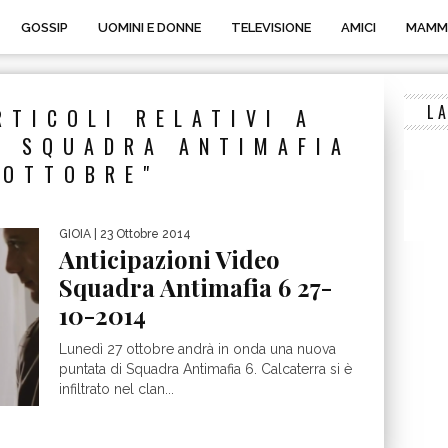
GOSSIP
UOMINI E DONNE
TELEVISIONE
AMICI
MAMM
L
RTICOLI RELATIVI A
E SQUADRA ANTIMAFIA
 OTTOBRE"
GIOIA
| 23 Ottobre 2014
Anticipazioni Video
Squadra Antimafia 6 27-
10-2014
Lunedì 27 ottobre andrà in onda una nuova
puntata di Squadra Antimafia 6. Calcaterra si è
infiltrato nel clan...