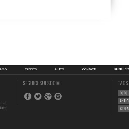
IAMO
CREDITS
AIUTO
CONTATTI
PUBBLICIT
SEGUICI SUI SOCIAL
TAGS
FOTO
ANTIC
e al
lute,
STEFA