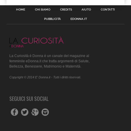
HOME
CHI SIAMO
CREDITS
AIUTO
CONTATTI
PUBBLICITÀ
EDONNA.IT
La Curiosità è Donna è un canale del magazine al
femminile eDonna.it che tratta argomenti di Salute,
Bellezza, Benessere, Matrimonio e Maternità.
Copyright © 2014 E' Donna.it - Tutti i diritti riservati.
SEGUICI SUI SOCIAL