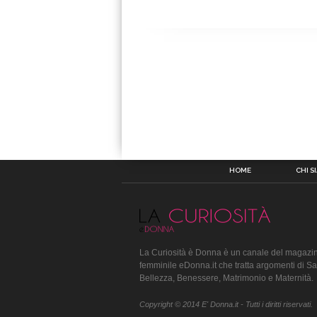
HOME
CHI S
La Curiosità è Donna è un canale del magazin
femminile eDonna.it che tratta argomenti di Sa
Bellezza, Benessere, Matrimonio e Maternità.
Copyright © 2014 E' Donna.it - Tutti i diritti riservati.