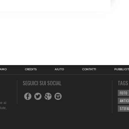
IAMO
CREDITS
AIUTO
CONTATTI
PUBBLICIT
SEGUICI SUI SOCIAL
TAGS
FOTO
ANTIC
e al
lute,
STEFA