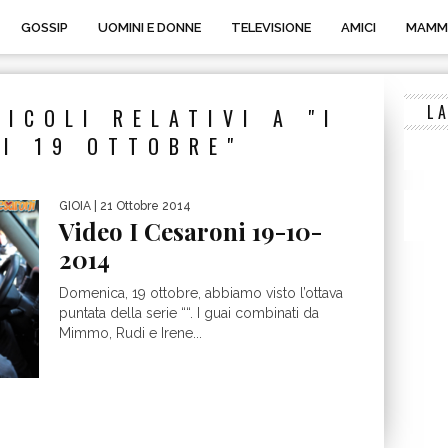
GOSSIP
UOMINI E DONNE
TELEVISIONE
AMICI
MAMM
L
TICOLI RELATIVI A "I
I 19 OTTOBRE"
GIOIA
| 21 Ottobre 2014
Video I Cesaroni 19-10-
2014
Domenica, 19 ottobre, abbiamo visto l’ottava
puntata della serie ““. I guai combinati da
Mimmo, Rudi e Irene...