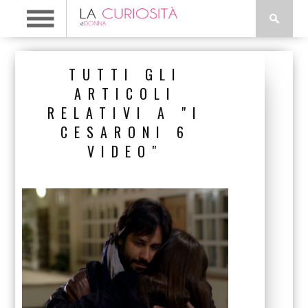
TUTTI GLI
ARTICOLI
RELATIVI A "I
CESARONI 6
VIDEO"