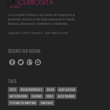
La Curiosità è Donna è un canale del magazine al
femminile eDonna.it che tratta argomenti di Salute,
Bellezza, Benessere, Matrimonio e Maternità.
Copyright © 2014 E' Donna.it - Tutti i diritti riservati.
SEGUICI SUI SOCIAL
TAGS
FOTO
BELEN RODRIGUEZ
BELEN
ALDO ALESSIA
ANTICIPAZIONI
EUGENIO
VIDEO
ALDO PALMERI
STEFANO DE MARTINO
SANTIAGO