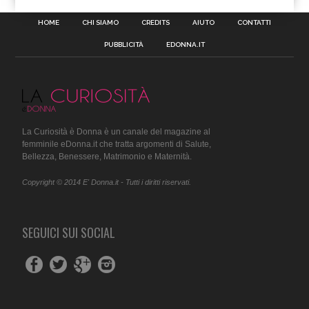
HOME
CHI SIAMO
CREDITS
AIUTO
CONTATTI
PUBBLICITÀ
EDONNA.IT
La Curiosità è Donna è un canale del magazine al
femminile eDonna.it che tratta argomenti di Salute,
Bellezza, Benessere, Matrimonio e Maternità.
Copyright © 2014 E' Donna.it - Tutti i diritti riservati.
SEGUICI SUI SOCIAL