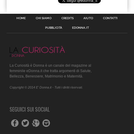
HOME
CHI SIAMO
CREDITS
AIUTO
CONTATTI
PUBBLICITÀ
EDONNA.IT
La Curiosità è Donna è un canale del magazine al
femminile eDonna.it che tratta argomenti di Salute,
Bellezza, Benessere, Matrimonio e Maternità.
Copyright © 2014 E' Donna.it - Tutti i diritti riservati.
SEGUICI SUI SOCIAL