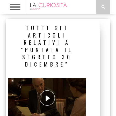
TUTTI GLI
ARTICOLI
RELATIVI A
"PUNTATA IL
SEGRETO 30
DICEMBRE"