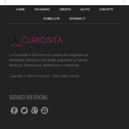
HOME
CHI SIAMO
CREDITS
AIUTO
CONTATTI
PUBBLICITÀ
EDONNA.IT
La Curiosità è Donna è un canale del magazine al
femminile eDonna.it che tratta argomenti di Salute,
Bellezza, Benessere, Matrimonio e Maternità.
Copyright © 2014 E' Donna.it - Tutti i diritti riservati.
SEGUICI SUI SOCIAL