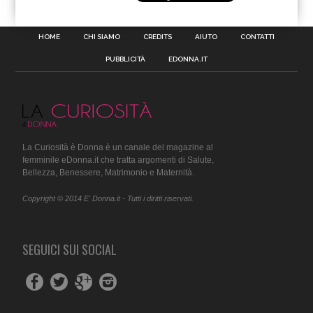
HOME
CHI SIAMO
CREDITS
AIUTO
CONTATTI
PUBBLICITÀ
EDONNA.IT
La Curiosità è Donna è un canale del magazine al
femminile eDonna.it che tratta argomenti di Salute,
Bellezza, Benessere, Matrimonio e Maternità.
Copyright © 2014 E' Donna.it - Tutti i diritti riservati.
SEGUICI SUI SOCIAL