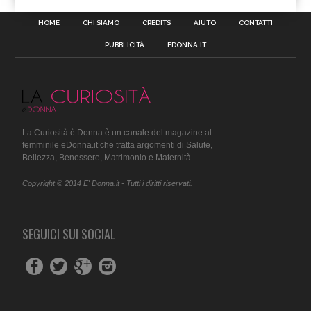
HOME
CHI SIAMO
CREDITS
AIUTO
CONTATTI
PUBBLICITÀ
EDONNA.IT
La Curiosità è Donna è un canale del magazine al
femminile eDonna.it che tratta argomenti di Salute,
Bellezza, Benessere, Matrimonio e Maternità.
Copyright © 2014 E' Donna.it - Tutti i diritti riservati.
SEGUICI SUI SOCIAL