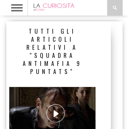
TUTTI GLI
ARTICOLI
RELATIVI A
"SQUADRA
ANTIMAFIA 9
PUNTATS"