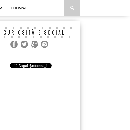
A
ÈDONNA
A CURIOSITÀ È SOCIAL!