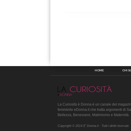
HOME
CHI S
La Curiosità è Donna è un canale del magazin
femminile eDonna.it che tratta argomenti di Sa
Bellezza, Benessere, Matrimonio e Maternità.
Copyright © 2014 E' Donna.it - Tutti i diritti riservati.