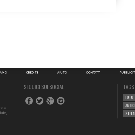
IAMO
CREDITS
AIUTO
CONTATTI
PUBBLICIT
SEGUICI SUI SOCIAL
TAGS
FOTO
ANTIC
e al
lute,
STEFA