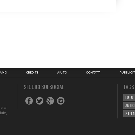
IAMO
CREDITS
AIUTO
CONTATTI
PUBBLICIT
SEGUICI SUI SOCIAL
TAGS
FOTO
ANTIC
e al
lute,
STEFA