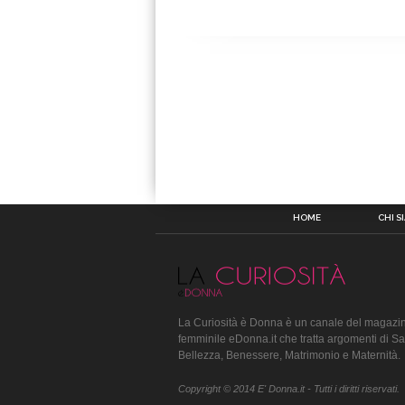
HOME
CHI S
La Curiosità è Donna è un canale del magazin
femminile eDonna.it che tratta argomenti di Sa
Bellezza, Benessere, Matrimonio e Maternità.
Copyright © 2014 E' Donna.it - Tutti i diritti riservati.