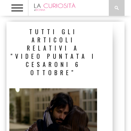
TUTTI GLI
ARTICOLI
RELATIVI A
"VIDEO PUNTATA I
CESARONI 6
OTTOBRE"