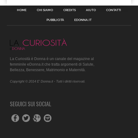
HOME
CHI SIAMO
CREDITS
AIUTO
CONTATTI
PUBBLICITÀ
EDONNA.IT
La Curiosità è Donna è un canale del magazine al
femminile eDonna.it che tratta argomenti di Salute,
Bellezza, Benessere, Matrimonio e Maternità.
Copyright © 2014 E' Donna.it - Tutti i diritti riservati.
SEGUICI SUI SOCIAL