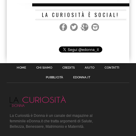
LA CURIOSITÀ È SOCIAL!
HOME
CHI SIAMO
CREDITS
AIUTO
CONTATTI
PUBBLICITÀ
EDONNA.IT
La Curiosità è Donna è un canale del magazine al
femminile eDonna.it che tratta argomenti di Salute,
Bellezza, Benessere, Matrimonio e Maternità.