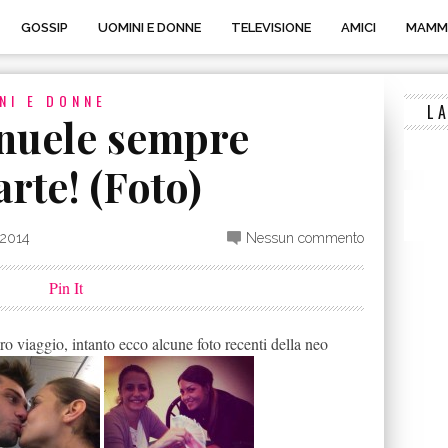
GOSSIP
UOMINI E DONNE
TELEVISIONE
AMICI
MAMM
NI E DONNE
L
nuele sempre
arte! (Foto)
 2014
Nessun commento
Pin It
oro viaggio, intanto ecco alcune foto recenti della neo