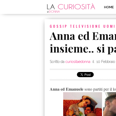
HOME
GOSSIP
TELEVISIONE
UOMI
Anna ed Ema
insieme.. si p
Scritto da
curiositaèdonna
il
10 Febbraio
Anna ed Emanuele
sono partiti per il l