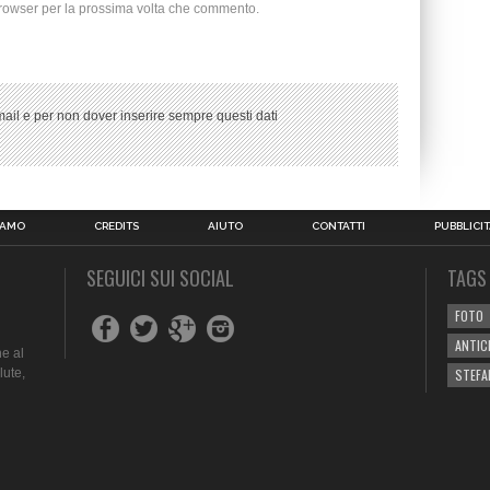
browser per la prossima volta che commento.
ail e per non dover inserire sempre questi dati
IAMO
CREDITS
AIUTO
CONTATTI
PUBBLICIT
SEGUICI SUI SOCIAL
TAGS
FOTO
ANTIC
e al
lute,
STEFA