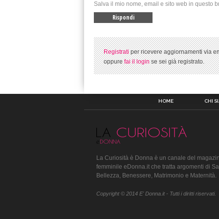
Salva il mio nome, email e sito web in questo 
Registrati
per ricevere aggiornamenti via em
oppure
fai il login
se sei già registrato.
HOME
CHI S
La Curiosità è Donna è un canale del magazin
femminile eDonna.it che tratta argomenti di Sa
Bellezza, Benessere, Matrimonio e Maternità.
Copyright © 2014 E' Donna.it - Tutti i diritti riservati.