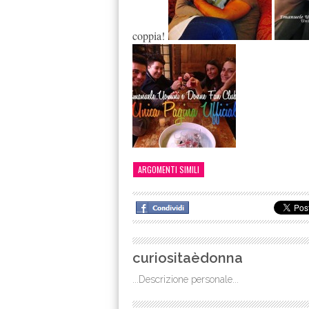
coppia!
ARGOMENTI SIMILI
curiositaèdonna
...Descrizione personale...