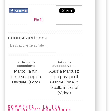
Pin It
curiositaèdonna
...Descrizione personale...
← Articolo
Articolo
precedente
successivo →
Marco Fantini
Alessia Marcuzzi
nella sua pagina
si prepara per il
Ufficiale.. (Foto)
Grande Fratello
e balla in treno!
(Video)
COMMENTA... LA TUA
OPINIONE È IMPORTANTE.