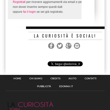
Registrati
per ricevere aggiornamenti via email e per
non dover inserire sempre questi dati
oppure
fai il login
se sei già registrato.
LA CURIOSITÀ È SOCIAL!
HOME
CHI SIAMO
CREDITS
AIUTO
CONTATTI
PUBBLICITÀ
EDONNA.IT