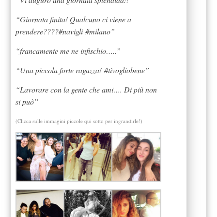
“Giornata finita! Qualcuno ci viene a
prendere????#navigli #milano”
“francamente me ne infischio…..”
“Una piccola forte ragazza! #tivogliobene”
“Lavorare con la gente che ami…. Di più non
si può”
(Clicca sulle immagini piccole qui sotto per ingrandirle!)