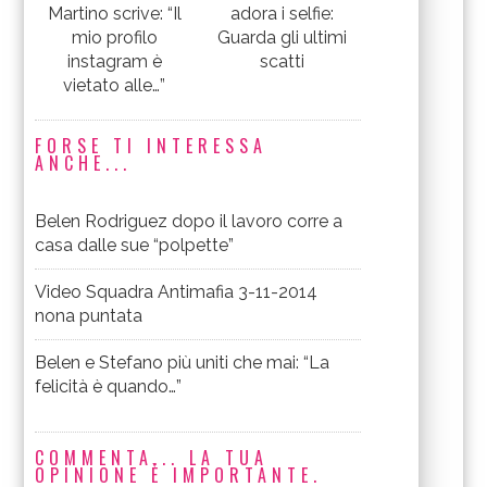
Martino scrive: “Il
adora i selfie:
mio profilo
Guarda gli ultimi
instagram è
scatti
vietato alle…”
FORSE TI INTERESSA
ANCHE...
Belen Rodriguez dopo il lavoro corre a
casa dalle sue “polpette”
Video Squadra Antimafia 3-11-2014
nona puntata
Belen e Stefano più uniti che mai: “La
felicità è quando…”
COMMENTA... LA TUA
OPINIONE È IMPORTANTE.