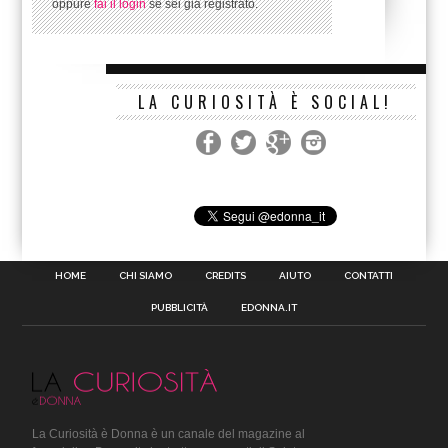
oppure
fai il login
se sei già registrato.
LA CURIOSITÀ È SOCIAL!
HOME
CHI SIAMO
CREDITS
AIUTO
CONTATTI
PUBBLICITÀ
EDONNA.IT
La Curiosità è Donna è un canale del magazine al