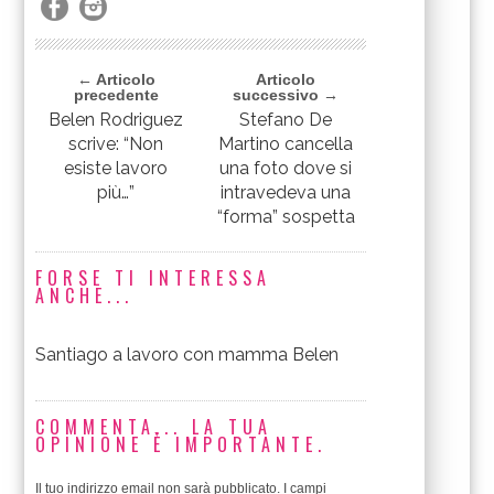
← Articolo
Articolo
precedente
successivo →
Belen Rodriguez
Stefano De
scrive: “Non
Martino cancella
esiste lavoro
una foto dove si
più…”
intravedeva una
“forma” sospetta
FORSE TI INTERESSA
ANCHE...
Santiago a lavoro con mamma Belen
COMMENTA... LA TUA
OPINIONE È IMPORTANTE.
Il tuo indirizzo email non sarà pubblicato.
I campi