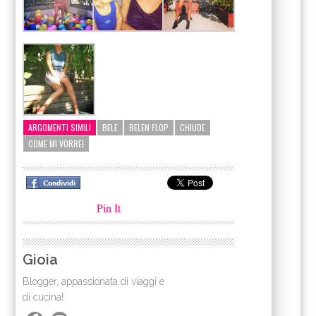
ARGOMENTI SIMILI
BELE
BELEN FLOP
CHIUDE
COME MI VORREI
Pin It
Gioia
Blogger, appassionata di viaggi e
di cucina!