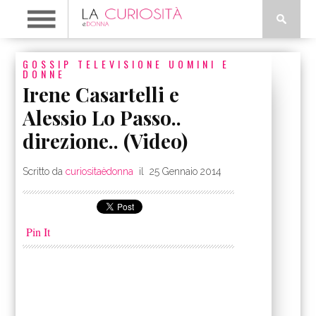
GOSSIP
TELEVISIONE
UOMINI E
DONNE
Irene Casartelli e
Alessio Lo Passo..
direzione.. (Video)
Scritto da
curiositaèdonna
il
25 Gennaio 2014
Pin It