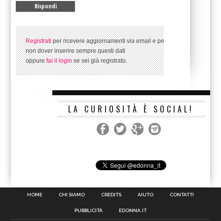
Registrati
per ricevere aggiornamenti via email e per
non dover inserire sempre questi dati
oppure
fai il login
se sei già registrato.
LA CURIOSITÀ È SOCIAL!
HOME
CHI SIAMO
CREDITS
AIUTO
CONTATTI
PUBBLICITÀ
EDONNA.IT