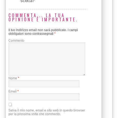
scelta?
COMMENTA... LA TUA
OPINIONE È IMPORTANTE.
Il tuo indirizzo email non sarà pubblicato.
I campi
obbligatori sono contrassegnati
*
Commento
Nome
*
Email
*
Salva il mio nome, email e sito web in questo browser
per la prossima volta che commento.