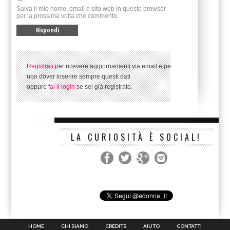
Salva il mio nome, email e sito web in questo browser
per la prossima volta che commento.
Registrati
per ricevere aggiornamenti via email e per
non dover inserire sempre questi dati
oppure
fai il login
se sei già registrato.
LA CURIOSITÀ È SOCIAL!
HOME
CHI SIAMO
CREDITS
AIUTO
CONTATTI