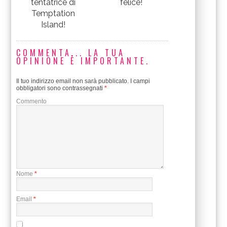
tentatrice di
felice!
Temptation
Island!
COMMENTA... LA TUA
OPINIONE È IMPORTANTE.
Il tuo indirizzo email non sarà pubblicato.
I campi
obbligatori sono contrassegnati
*
Commento
Nome
*
Email
*