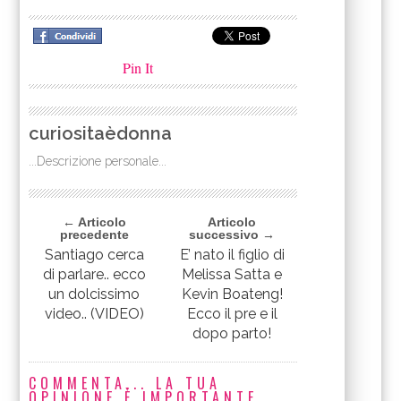
Pin It
curiositaèdonna
...Descrizione personale...
← Articolo
Articolo
precedente
successivo →
Santiago cerca
E’ nato il figlio di
di parlare.. ecco
Melissa Satta e
un dolcissimo
Kevin Boateng!
video.. (VIDEO)
Ecco il pre e il
dopo parto!
COMMENTA... LA TUA
OPINIONE È IMPORTANTE.