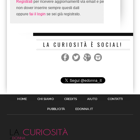
Registrati
per ricevere aggiornamenti via email e per
non dover inserire sempre questi dati
oppure
fai il login
se sei già registrato.
LA CURIOSITÀ È SOCIAL!
HOME
CHI SIAMO
CREDITS
AIUTO
CONTATTI
PUBBLICITÀ
EDONNA.IT