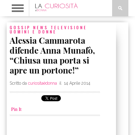
GOSSIP
NEWS
TELEVISIONE
UOMINI E DONNE
Alessia Cammarota
difende Anna Munafò,
“Chiusa una porta si
apre un portone!”
Scritto da
curiositaèdonna
il
14 Aprile 2014
Pin It