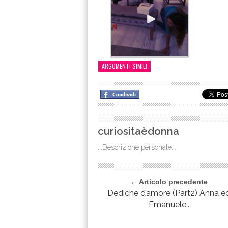
ARGOMENTI SIMILI
curiositaèdonna
...Descrizione personale...
← Articolo precedente
Dediche d’amore (Part2) Anna e
Emanuele..