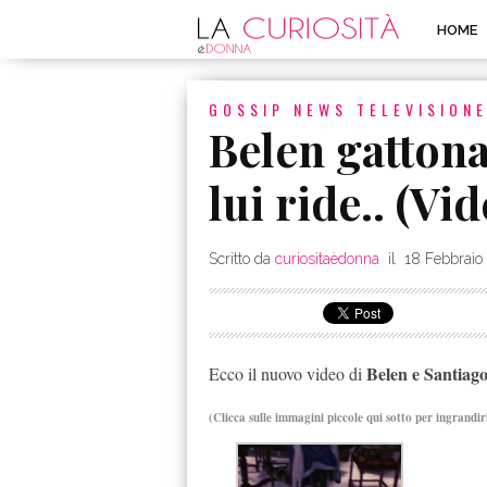
HOME
GOSSIP
NEWS
TELEVISION
Belen gattona
lui ride.. (Vi
Scritto da
curiositaèdonna
il
18 Febbraio
Belen e Santiag
Ecco il nuovo video di
(Clicca sulle immagini piccole qui sotto per ingrandir