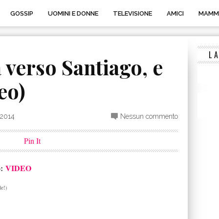
GOSSIP
UOMINI E DONNE
TELEVISIONE
AMICI
MAMM
E
L
 verso Santiago, e
deo)
 2014
Nessun commento
Pin It
o:
VIDEO
le!)