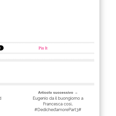
Pin It
Articolo successivo →
d
Eugenio da il buongiorno a
Francesca così..
#Dediched’amorePart3#