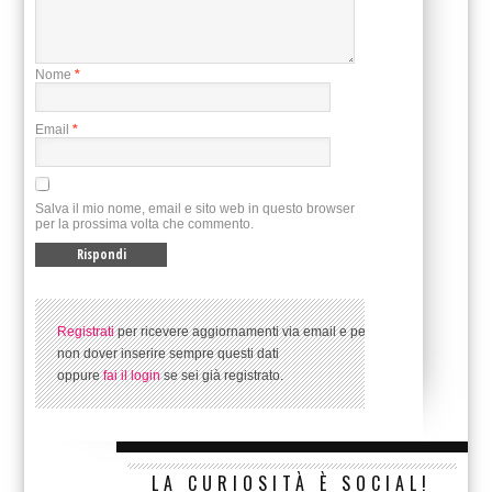
Nome
*
Email
*
Salva il mio nome, email e sito web in questo browser
per la prossima volta che commento.
Registrati
per ricevere aggiornamenti via email e per
non dover inserire sempre questi dati
oppure
fai il login
se sei già registrato.
LA CURIOSITÀ È SOCIAL!