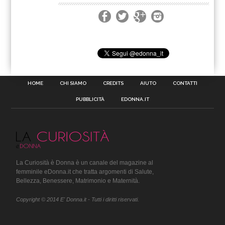
HOME
CHI SIAMO
CREDITS
AIUTO
CONTATTI
PUBBLICITÀ
EDONNA.IT
La Curiosità è Donna è un canale del magazine al
femminile eDonna.it che tratta argomenti di Salute,
Bellezza, Benessere, Matrimonio e Maternità.
Copyright © 2014 E' Donna.it - Tutti i diritti riservati.