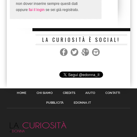
non dover inserire sempre questi dati
oppure
fai il login
se sei già registrato.
LA CURIOSITÀ È SOCIAL!
HOME
CHI SIAMO
CREDITS
AIUTO
CONTATTI
PUBBLICITÀ
EDONNA.IT