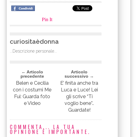
Pin It
curiositaèdonna
...Descrizione personale...
← Articolo
Articolo
precedente
successivo →
Belen e Cecilia
E’ finita anche tra
con i costumi Me
Luca e Luce! Lei
Fui: Guarda foto
gli scrive “Ti
e Video
voglio bene”..
Guardate!
COMMENTA... LA TUA
OPINIONE È IMPORTANTE.