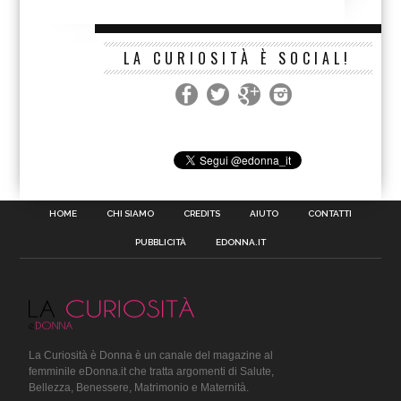
LA CURIOSITÀ È SOCIAL!
HOME
CHI SIAMO
CREDITS
AIUTO
CONTATTI
PUBBLICITÀ
EDONNA.IT
La Curiosità è Donna è un canale del magazine al
femminile eDonna.it che tratta argomenti di Salute,
Bellezza, Benessere, Matrimonio e Maternità.