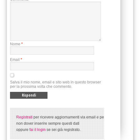
Nome
*
Email
*
Salva il mio nome, email e sito web in questo browser
per la prossima volta che commento.
Registrati
per ricevere aggiornamenti via email e per
non dover inserire sempre questi dati
oppure
fai il login
se sei già registrato.