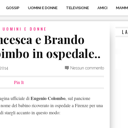
GOSSIP
UOMINI E DONNE
TELEVISIONE
AMICI
MAMM
E
UOMINI E DONNE
L
ncesca e Brando
bimbo in ospedale..
 2014
Nessun commento
Pin It
Eugenio Colombo
agina ufficiale di
, sul pancione
il nome del babino ricoverato in ospedale a Firenze per una
o di stargli accanto in questo modo: