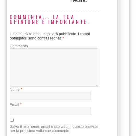
inedite..
COMMENTA... LA TUA
OPINIONE È IMPORTANTE.
Il tuo indirizzo email non sarà pubblicato.
I campi
obbligatori sono contrassegnati
*
Commento
Nome
*
Email
*
Salva il mio nome, email e sito web in questo browser
per la prossima volta che commento.