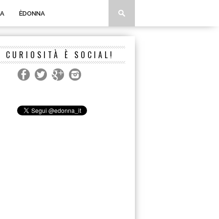
A
ÈDONNA
A CURIOSITÀ È SOCIAL!