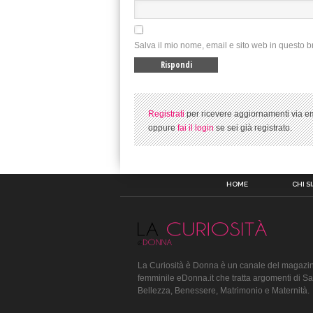
Salva il mio nome, email e sito web in questo 
Registrati
per ricevere aggiornamenti via em
oppure
fai il login
se sei già registrato.
HOME
CHI S
La Curiosità è Donna è un canale del magazin
femminile eDonna.it che tratta argomenti di Sa
Bellezza, Benessere, Matrimonio e Maternità.