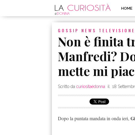
HOME
GOSSIP
NEWS
TELEVISION
Non è finita t
Manfredi? Dop
mette mi pia
Scritto da
curiositaèdonna
il
18 Settembr
Gi
Dopo la puntata mandata in onda ieri,