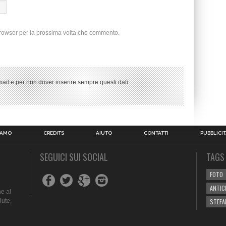
browser per la prossima volta che commento.
ail e per non dover inserire sempre questi dati
IAMO
CREDITS
AIUTO
CONTATTI
PUBBLICIT
SEGUICI SUI SOCIAL
TAGS
FOTO
ANTIC
e al
lute,
STEFA