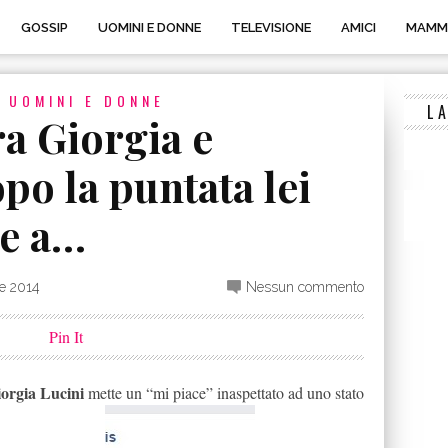
GOSSIP
UOMINI E DONNE
TELEVISIONE
AMICI
MAMM
E
UOMINI E DONNE
L
ra Giorgia e
o la puntata lei
ce a…
e 2014
Nessun commento
Pin It
orgia Lucini
mette un “mi piace” inaspettato ad uno stato