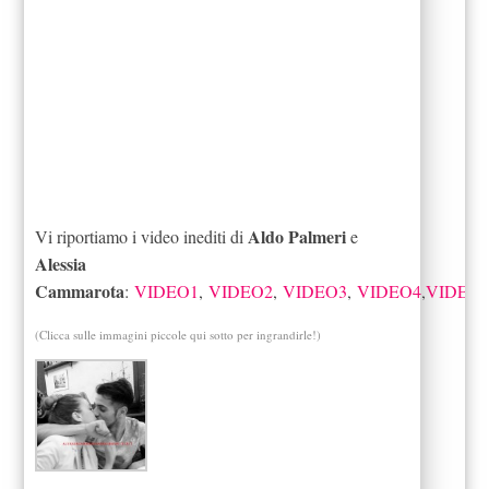
Aldo Palmeri
Vi riportiamo i video inediti di
e
Alessia
Cammarota
:
VIDEO1
,
VIDEO2
,
VIDEO3
,
VIDEO4
,
VIDEO
(Clicca sulle immagini piccole qui sotto per ingrandirle!)