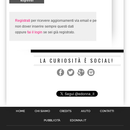
Registrati
per ricevere aggiornamenti via email e per
non dover inserire sempre questi dati
oppure
fai il login
se sei già registrato.
LA CURIOSITÀ È SOCIAL!
HOME
CHI SIAMO
CREDITS
AIUTO
CONTATTI
PUBBLICITÀ
EDONNA.IT