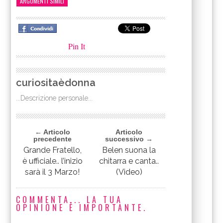
ARGOMENTI SIMILI
Pin It
curiositaèdonna
...Descrizione personale...
← Articolo
Articolo
precedente
successivo →
Grande Fratello,
Belen suona la
è ufficiale.. l’inizio
chitarra e canta..
sarà il 3 Marzo!
(Video)
COMMENTA... LA TUA
OPINIONE È IMPORTANTE.