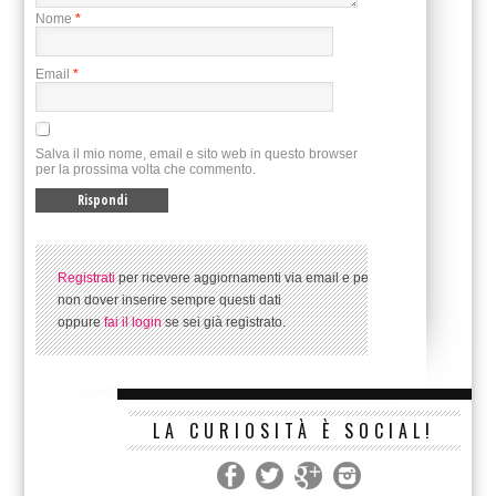
Nome
*
Email
*
Salva il mio nome, email e sito web in questo browser
per la prossima volta che commento.
Registrati
per ricevere aggiornamenti via email e per
non dover inserire sempre questi dati
oppure
fai il login
se sei già registrato.
LA CURIOSITÀ È SOCIAL!