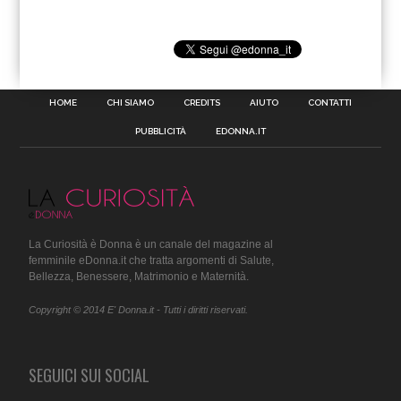
HOME
CHI SIAMO
CREDITS
AIUTO
CONTATTI
PUBBLICITÀ
EDONNA.IT
La Curiosità è Donna è un canale del magazine al
femminile eDonna.it che tratta argomenti di Salute,
Bellezza, Benessere, Matrimonio e Maternità.
Copyright © 2014 E' Donna.it - Tutti i diritti riservati.
SEGUICI SUI SOCIAL