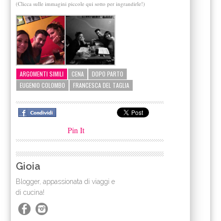
(Clicca sulle immagini piccole qui sotto per ingrandirle!)
ARGOMENTI SIMILI
CENA
DOPO PARTO
EUGENIO COLOMBO
FRANCESCA DEL TAGLIA
Pin It
Gioia
Blogger, appassionata di viaggi e
di cucina!