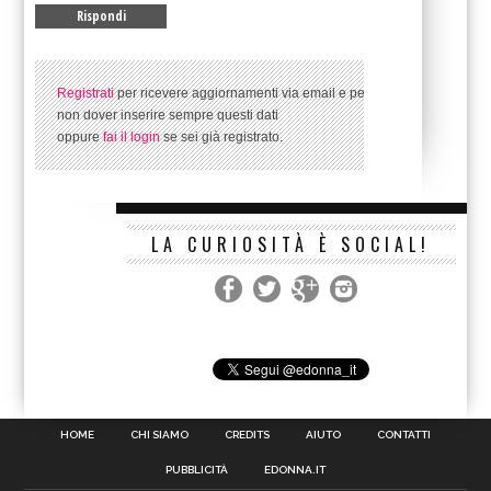
Registrati
per ricevere aggiornamenti via email e per
non dover inserire sempre questi dati
oppure
fai il login
se sei già registrato.
LA CURIOSITÀ È SOCIAL!
HOME
CHI SIAMO
CREDITS
AIUTO
CONTATTI
PUBBLICITÀ
EDONNA.IT