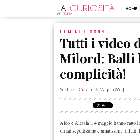
HOME
UOMINI E DONNE
Tutti i video 
Milord: Balli 
complicità!
Scritto da
Gioia
il
6 Maggio 2014
Aldo e Alessia il 4 maggio hanno fatto l
ormai seguitissima e amatissima, infatti, 