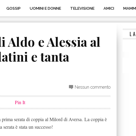
GOSSIP
UOMINI E DONNE
TELEVISIONE
AMICI
MAMM
L
di Aldo e Alessia al
latini e tanta
Nessun commento
Pin It
a prima serata di coppia al Milord di Aversa. La coppia è
la serata è stata un successo!