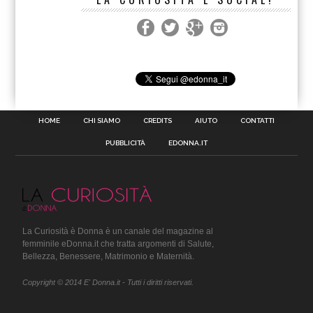
HOME
CHI SIAMO
CREDITS
AIUTO
CONTATTI
PUBBLICITÀ
EDONNA.IT
La Curiosità è Donna è un canale del magazine al
femminile eDonna.it che tratta argomenti di Salute,
Bellezza, Benessere, Matrimonio e Maternità.
Copyright © 2014 E' Donna.it - Tutti i diritti riservati.