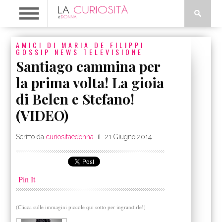
AMICI DI MARIA DE FILIPPI
GOSSIP
NEWS
TELEVISIONE
Santiago cammina per
la prima volta! La gioia
di Belen e Stefano!
(VIDEO)
Scritto da
curiositaèdonna
il
21 Giugno 2014
Pin It
(Clicca sulle immagini piccole qui sotto per ingrandirle!)