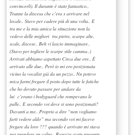
convincerli). Il durante è stato fantastico..
Tranne la discesa che c’era x arrivare nel
locale.. Stavo per cadere più di una volta.. E
tra me e la mia amica la situazione non la
vedevo delle migliori tra pietre, scarpe alte,
scale, discese.. Beh vi lascio immaginare..
(Stavo per togliere le scarpe stile camma..)
Arrivati abbiamo aspettato Circa due ore.. È
arrivato alle due.. Però io mi ero posizionata
vicino la vocalist già da un pezzo.. Nn potevo
mica farmi fregare il posto dopo tutte le fatiche
che ho dovuto passare per andare da
lui c’erano i bodyguard che rompevano le
palle.. E secondo voi dove si sono posizionati?
Davanti a me.. Proprio a dire “non vogliamo
farti vedere aldo” ma secondo voi mi facevo
fregare da loro ??? quando è arrivato mi stava
per prendere un colpo.. Ragazze avete presente