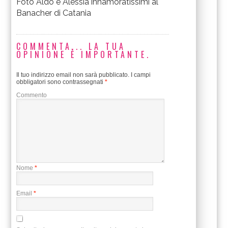
Foto Aldo e Alessia innamoratissimi al
Banacher di Catania
COMMENTA... LA TUA
OPINIONE È IMPORTANTE.
Il tuo indirizzo email non sarà pubblicato.
I campi
obbligatori sono contrassegnati
*
Commento
Nome
*
Email
*