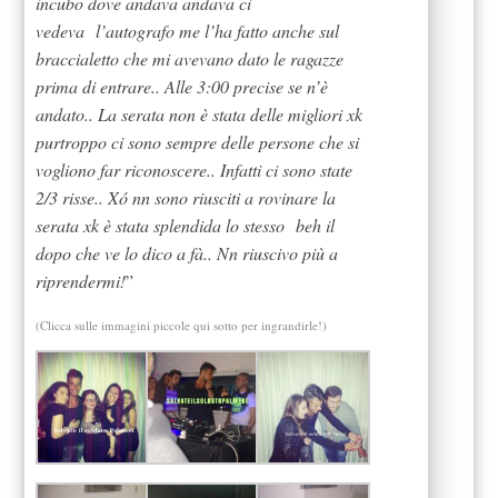
incubo dove andava andava ci
vedeva l’autografo me l’ha fatto anche sul
braccialetto che mi avevano dato le ragazze
prima di entrare.. Alle 3:00 precise se n’è
andato.. La serata non è stata delle migliori xk
purtroppo ci sono sempre delle persone che si
vogliono far riconoscere.. Infatti ci sono state
2/3 risse.. Xó nn sono riusciti a rovinare la
serata xk è stata splendida lo stesso beh il
dopo che ve lo dico a fà.. Nn riuscivo più a
riprendermi!
”
(Clicca sulle immagini piccole qui sotto per ingrandirle!)