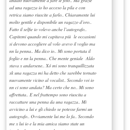
andato nuovamente a fare le foto.. Ma grazie
ad una ragazza io ho acceso la pila e con
retrica siamo riuscite a farlo.. Chiaramente lui
molto gentile e disponibile un ragazzo d’oro..
Fatto il selfie io volevo anche l’autografo..
Capitemi quando mi capitava più le occasioni
si devono accogliere al volo avevo il voglio ma
nn la penna.. Ma dico io.. Mi sono portata il
foglio e nn la penna.. Che mente geniale Aldo
stava x andarsene.. Xó mi sono tranquillizzata
xk una ragazza mi ha detto che sarebbe tornato
nuovamente vicino al vocalist.. Secondo voi io
nn ci sono andata? Ma certo che no.. Mi sono
affrettata.. E nel frattempo sono riuscita a
raccattare una penna da una ragazza.. Mi
avvicino a lui e gli chiedo se potesse farmi un
autografo.. Ovviamente lui me lo fa.. Secondo
me x lui io e la mia amica siamo state un