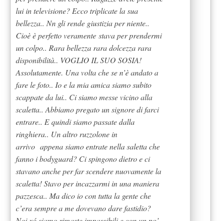
lui in televisione? Ecco triplicate la sua
bellezza.. Nn gli rende giustizia per niente..
Cioè è perfetto veramente stava per prendermi
un colpo.. Rara bellezza rara dolcezza rara
disponibilità.. VOGLIO IL SUO SOSIA!
Assolutamente. Una volta che se n’è andato a
fare le foto.. Io e la mia amica siamo subito
scappate da lui.. Ci siamo messe vicino alla
scaletta.. Abbiamo pregato un signore di farci
entrare.. E quindi siamo passate dalla
ringhiera.. Un altro ruzzolone in
arrivo appena siamo entrate nella saletta che
fanno i bodyguard? Ci spingono dietro e ci
stavano anche per far scendere nuovamente la
scaletta! Stavo per incazzarmi in una maniera
pazzesca.. Ma dico io con tutta la gente che
c’era sempre a me dovevano dare fastidio?
Noi xó siamo rimaste impassibili e con un po’